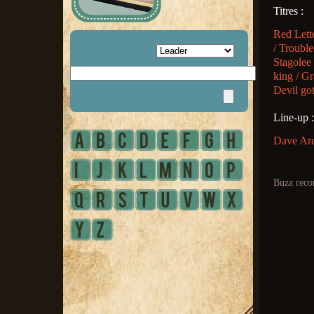
Titres :
Red Lett
/ Troubl
Stagolee 
king / Gr
Devil go
Line-up :
Dave Arc
Buzz reco