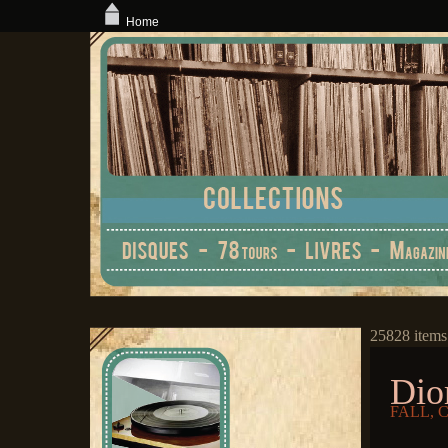
Home
25828 items
Dio
FALL, Ch