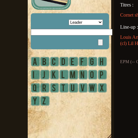
Titres :
Cornet s
Line-up :
Louis Ar
(cl) Lil 
EPM (-- 