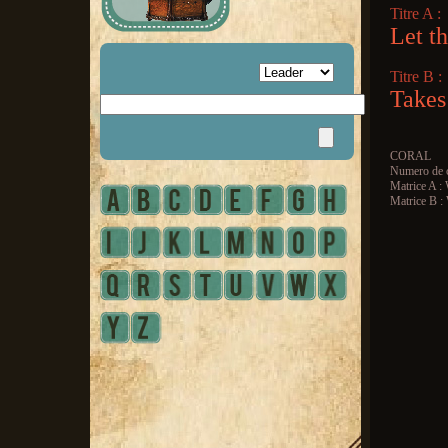
Titre A :
Let t
Titre B :
Takes
CORAL
Numero de c
Matrice A 
Matrice B 