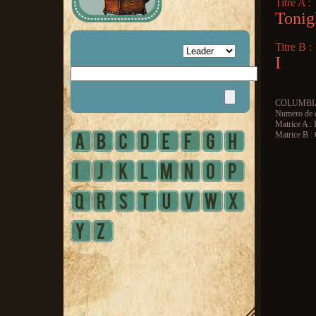
Titre A :
Tonig
Titre B :
I
COLUMBI
Numero de 
Matrice A 
Matrice B 