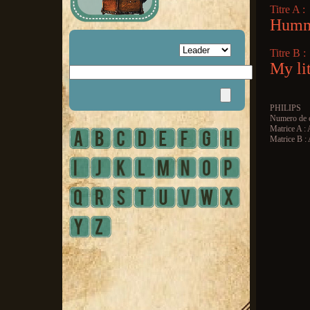
Titre A :
Humm
Titre B :
My li
PHILIPS
Numero de c
Matrice A :
Matrice B 