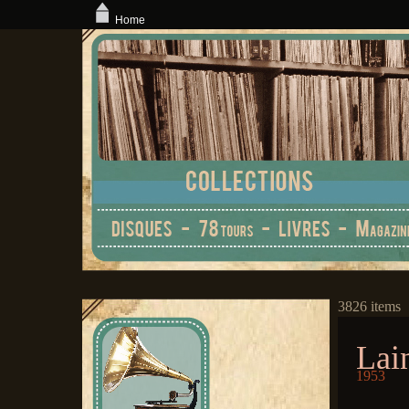
Home
3826 items
Lai
1953