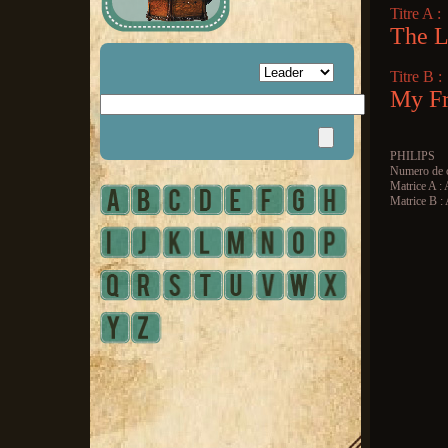
Titre A :
The L
Titre B :
My Fr
PHILIPS
Numero de c
Matrice A :
Matrice B 