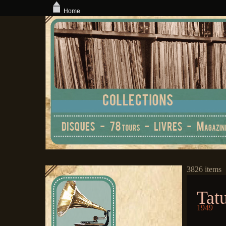
Home
3826 items
Tat
1949