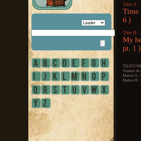
Titre A :
Time 
6 )
Titre B :
My hea
pt. 1 )
TELEFUN
Numero de c
Matrice A :
Matrice B :