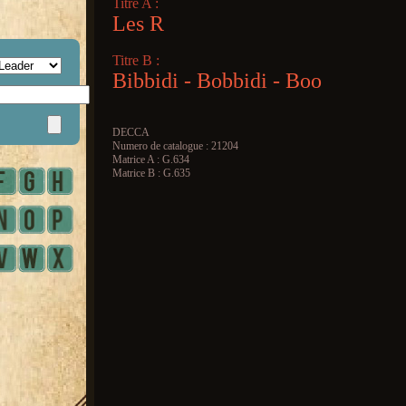
Titre A :
Les R
Titre B :
Bibbidi - Bobbidi - Boo
DECCA
Numero de catalogue : 21204
Matrice A : G.634
Matrice B : G.635