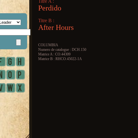
Titre A :
Perdido
Titre B :
After Hours
COLUMBIA
Numero de catalogue : DCH.150
Matrice A : CO.44309
Matrice B : RHCO.45022-1A