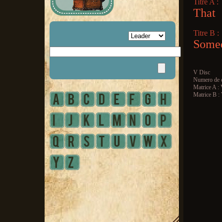
Titre A :
That
Titre B :
Some
V Disc
Numero de c
Matrice A :
Matrice B :