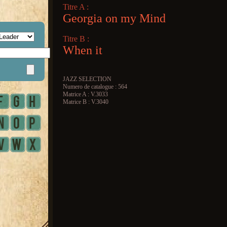
Titre A :
Georgia on my Mind
Titre B :
When it
JAZZ SELECTION
Numero de catalogue : 564
Matrice A : V.3033
Matrice B : V.3040