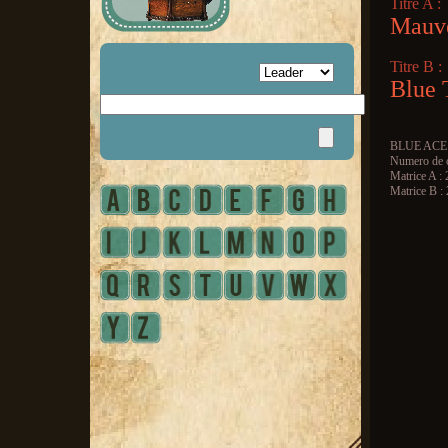
Titre A :
Mauv
Titre B :
Blue 
BLUE ACE
Numero de c
Matrice A :
Matrice B :