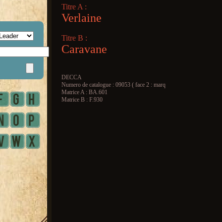
Titre A :
Verlaine
Titre B :
Caravane
DECCA
Numero de catalogue : 09053 ( face 2 : marq
Matrice A : BA.601
Matrice B : F.930