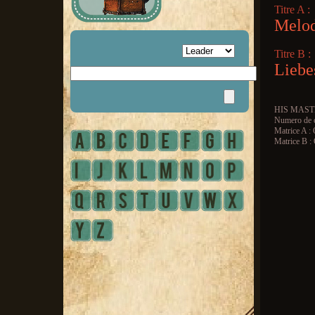
Titre A :
Melod
Titre B :
Liebe
HIS MAST
Numero de c
Matrice A 
Matrice B 