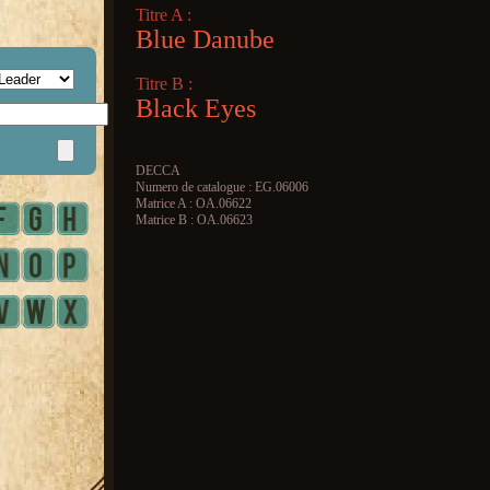
Titre A :
Blue Danube
Titre B :
Black Eyes
DECCA
Numero de catalogue : EG.06006
Matrice A : OA.06622
Matrice B : OA.06623