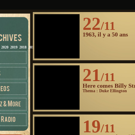
22
/11
1963, il y a 50 ans
2020
2019
2018
2017
2016
2015
2014
2013
2012
21
/11
Here comes Billy S
Thema : Duke Ellington
19
/11