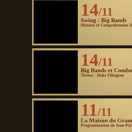
14
/11
Swing : Big Bands
Histoire et Compréhension d
14
/11
Big Bands et Combo
Thema : Duke Ellington
11
/11
La Maison du Gran
Programmation de Jean-Pol