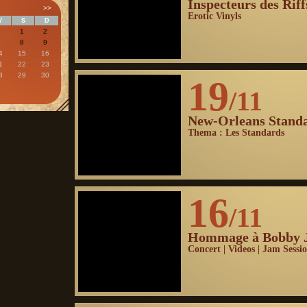
Inspecteurs des Riff
>>
Erotic Vinyls
V
S
D
1
2
7
8
9
4
15
16
1
22
23
8
29
30
19
/11
New-Orleans Stand
Thema : Les Standards
16
/11
Hommage à Bobby 
Concert | Videos | Jam Sessi