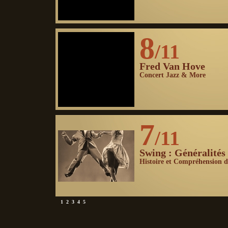
8
/11
Fred Van Hove
Concert Jazz & More
7
/11
Swing : Généralités
Histoire et Compréhension d
1
2
3
4
5