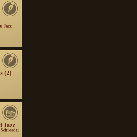
u Jazz
s (2)
d Jazz
 Schroeder