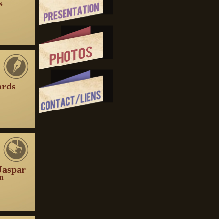
s
ards
Jaspar
on