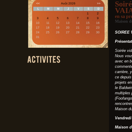
Soir
<<
Août 2026
>>
VAI
L
M
M
J
V
S
D
1
2
en sa pr
3
4
5
6
7
8
9
Maison d
10
11
12
13
14
15
16
17
18
19
20
21
22
23
SOIREE V
24
25
26
27
28
29
30
31
Présenta
Soirée vi
Nous vous
avec en b
commenter
carrière, 
ce depuis
projets en
le Baldwi
multiples
(Foofango
rencontres
Maison du
Vendredi
Maison d