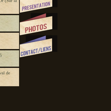
r (Sur la
5
val de