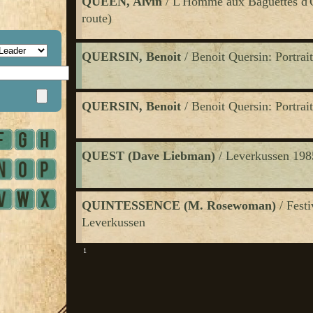
QUEEN, Alvin
/ L'Homme aux Baguettes d'O
route)
QUERSIN, Benoit
/ Benoit Quersin: Portrait
QUERSIN, Benoit
/ Benoit Quersin: Portrait
QUEST (Dave Liebman)
/ Leverkussen 198
QUINTESSENCE (M. Rosewoman)
/ Festi
Leverkussen
1