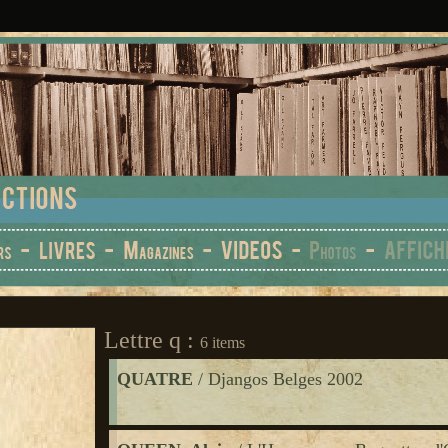
Lettre q :
6 items
QUATRE
/ Djangos Belges 2002