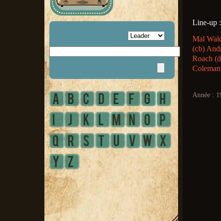
Line-up :
Mal Wald
(cb) And
Roach (d
Coleman 
Année : 1