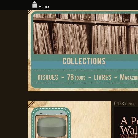
Home
6473 items
A P
Wal
WALDRO